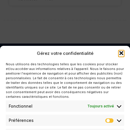
Gérez votre confidentialité
Contact
Nous utilisons des technologies telles que les cookies pour stocker
Une filiale de
et/ou accéder aux informations relatives à l'appareil. Nous le faisons pour
Nos solutions
KELIOS GROUP
améliorer l'expérience de navigation et pour afficher des publicités (non)
CONTACT@PATRIARCA-
personnalisées. Le fait de consentir à ces technologies nous permettra
TRAVAUX
de traiter des données telles que le comportement de navigation ou des
WORKS.COM
identifiants uniques sur ce site. Le fait de ne pas consentir ou de retirer
son consentement peut avoir des conséquences négatives sur
+33 4 86 11 03
CONSTRUCTION
certaines caractéristiques et fonctions.
74
ET
RÉHABILITATION
Fonctionnel
Toujours activé
BÂTIMENT 10
33 AV. DU DR
Préférences
GEORGES LÉVY
69 200