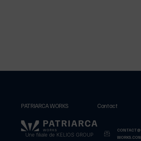
PATRIARCA WORKS
Contact
CONTACT@P
Une filiale de KELIOS GROUP
WORKS.CO