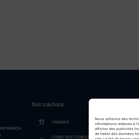
Nos solutions
Nos réalisati
Nous utilisons des techn
TRAVAUX
CLIEN
informations relatives à l
ATRIARCA-
afficher des publicités (
de traiter des données te
M
CONSTRUCTION ET
site. Le fait de ne pas 