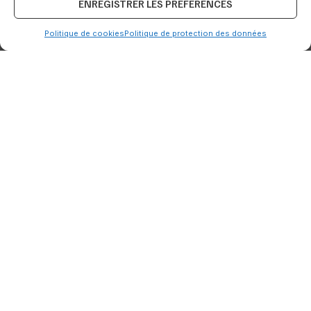
ENREGISTRER LES PRÉFÉRENCES
Politique de cookies
Politique de protection des données
GL EVENT
Découvrir notre réalisation
LIRE LA SUITE »
20/11/2024
15:15
CONSTRUCTION ET RÉHABILITATION