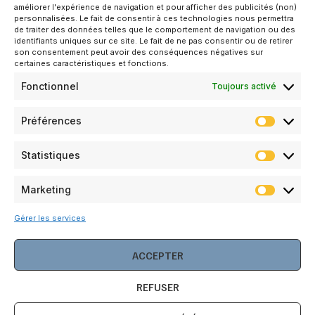
améliorer l'expérience de navigation et pour afficher des publicités (non)
personnalisées. Le fait de consentir à ces technologies nous permettra
de traiter des données telles que le comportement de navigation ou des
identifiants uniques sur ce site. Le fait de ne pas consentir ou de retirer
son consentement peut avoir des conséquences négatives sur
certaines caractéristiques et fonctions.
Fonctionnel
Toujours activé
L’EDEN
Préférences
Découvrir notre réalisation
Statistiques
LIRE LA SUITE »
Marketing
20/11/2024
15:58
Gérer les services
ACCEPTER
CONSTRUCTION ET RÉHABILITATION
REFUSER