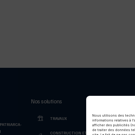
Nos solutions
Nos réalisati
Nous utilisons des techn
TRAVAUX
CLIEN
informations relatives à l
ATRIARCA-
afficher des publicités (
de traiter des données te
M
CONSTRUCTION ET
site. Le fait de ne pas 