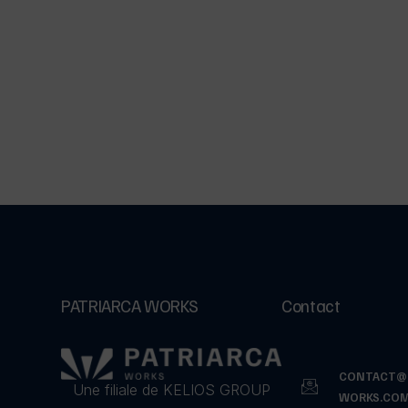
PATRIARCA WORKS
Contact
CONTACT@P
Une filiale de KELIOS GROUP
WORKS.CO