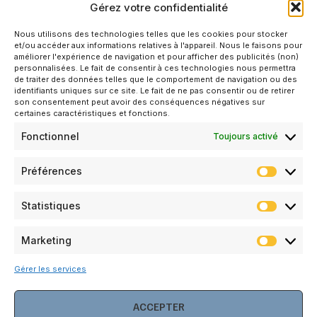
Gérez votre confidentialité
Contact
Nous utilisons des technologies telles que les cookies pour stocker
Une filiale de
et/ou accéder aux informations relatives à l'appareil. Nous le faisons pour
Nos solutions
KELIOS GROUP
améliorer l'expérience de navigation et pour afficher des publicités (non)
CONTACT@PATRIARCA-
personnalisées. Le fait de consentir à ces technologies nous permettra
TRAVAUX
de traiter des données telles que le comportement de navigation ou des
WORKS.COM
identifiants uniques sur ce site. Le fait de ne pas consentir ou de retirer
son consentement peut avoir des conséquences négatives sur
+33 4 86 11 03
CONSTRUCTION
certaines caractéristiques et fonctions.
74
ET
RÉHABILITATION
Fonctionnel
Toujours activé
BÂTIMENT 10
33 AV. DU DR
Préférences
GEORGES LÉVY
69 200
VENISSIEUX
Statistiques
NOS
Marketing
ENGAGEMENTS
Gérer les services
RECRUTEMENT
ACCEPTER