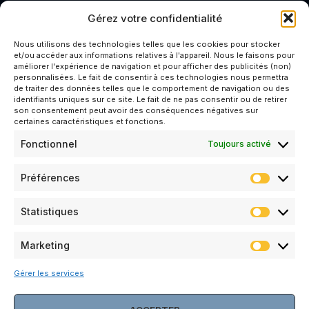
Gérez votre confidentialité
Contact
Nous utilisons des technologies telles que les cookies pour stocker
Une filiale de
et/ou accéder aux informations relatives à l'appareil. Nous le faisons pour
Nos solutions
KELIOS GROUP
améliorer l'expérience de navigation et pour afficher des publicités (non)
CONTACT@PATRIARCA-
personnalisées. Le fait de consentir à ces technologies nous permettra
TRAVAUX
de traiter des données telles que le comportement de navigation ou des
WORKS.COM
identifiants uniques sur ce site. Le fait de ne pas consentir ou de retirer
son consentement peut avoir des conséquences négatives sur
+33 4 86 11 03
CONSTRUCTION
certaines caractéristiques et fonctions.
74
ET
RÉHABILITATION
Fonctionnel
Toujours activé
BÂTIMENT 10
33 AV. DU DR
Préférences
GEORGES LÉVY
69 200
VENISSIEUX
Statistiques
NOS
Marketing
ENGAGEMENTS
Gérer les services
RECRUTEMENT